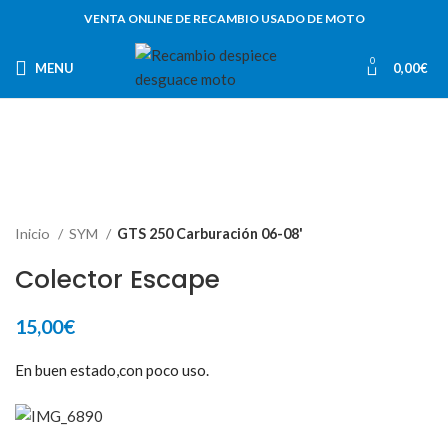
VENTA ONLINE DE RECAMBIO USADO DE MOTO
0
MENU
0,00
€
Inicio
SYM
GTS 250 Carburación 06-08'
Colector Escape
15,00
€
En buen estado,con poco uso.