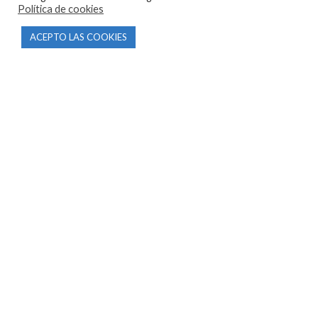
Política de cookies
CONTACTO
ACEPTO LAS COOKIES
Parque Empresarial Las Condas , Nave 1
05440 Piedralaves-Ávila
603 57 44 50
info@motorecambiosfldelhierro.com
Síguenos en Facebook
Síguenos en Instagram
NAVEGACIÓN
Inicio
Tienda