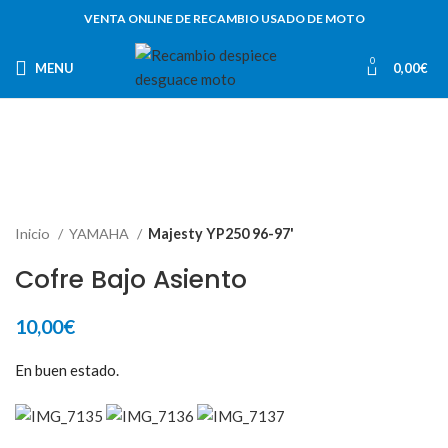
VENTA ONLINE DE RECAMBIO USADO DE MOTO
0
MENU
0,00
€
Inicio
YAMAHA
Majesty YP250 96-97'
Cofre Bajo Asiento
10,00
€
En buen estado.