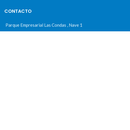
CONTACTO
Parque Empresarial Las Condas , Nave 1
05440 Piedralaves-Ávila
603 57 44 50
info@motorecambiosfldelhierro.com
Síguenos en Facebook
Síguenos en Instagram
NAVEGACIÓN
Inicio
Tienda