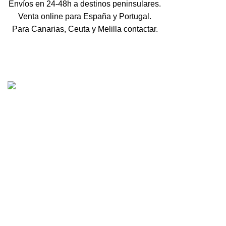
Envíos en 24-48h a destinos peninsulares.
Venta online para España y Portugal.
Para Canarias, Ceuta y Melilla contactar.
Tienda online de recambios usados de moto.
Compra de motos para despiece.
Tramitación de bajas.
Tasación online de motos.
Centro CATV Autorizado