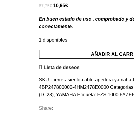
El
El
10,95
€
87,75
€
precio
precio
En buen estado de uso , comprobado y 
original
actual
correctamente.
era:
es:
87,75€.
10,95€.
1 disponibles
Cierre
AÑADIR AL CARR
Asiento
Lista de deseos
con
Cable
SKU:
cierre-asiento-cable-apertura-yamaha-
cantidad
4BP247800000-4HM2478E0000
Categorías
(1C28)
,
YAMAHA
Etiqueta:
FZS 1000 FAZER
Share: