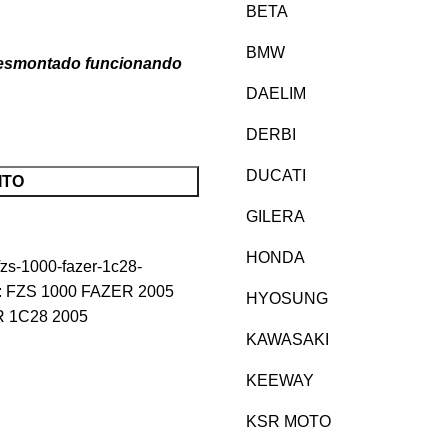
BETA
BMW
desmontado funcionando
DAELIM
DERBI
DUCATI
ITO
GILERA
HONDA
fzs-1000-fazer-1c28-
:
FZS 1000 FAZER 2005
HYOSUNG
 1C28 2005
KAWASAKI
KEEWAY
KSR MOTO