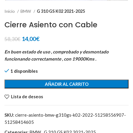
Inicio
BMW
G 310 GS K02 2021-2025
Cierre Asiento con Cable
El
El
14,00
€
58,30
€
precio
precio
original
actual
En buen estado de uso , comprobado y desmontado
era:
es:
funcionando correctamente , con 19000Kms .
58,30€.
14,00€.
1 disponibles
AÑADIR AL CARRITO
Lista de deseos
SKU:
cierre-asiento-bmw-g310gs-k02-2022-51258556907-
51258414605
Categorías:
BMW
,
G 310 GS K02 2021-2025