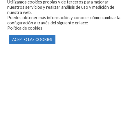
Utilizamos cookies propias y de terceros para mejorar
nuestros servicios y realizar análisis de uso y medición de
nuestra web.
Puedes obtener más información y conocer cómo cambiar la
configuración a través del siguiente enlace:
Política de cookies
CONTACTO
ACEPTO LAS COOKIES
Parque Empresarial Las Condas , Nave 1
05440 Piedralaves-Ávila
603 57 44 50
info@motorecambiosfldelhierro.com
Síguenos en Facebook
Síguenos en Instagram
NAVEGACIÓN