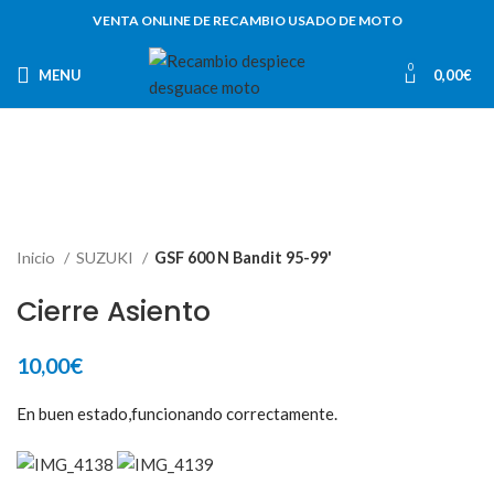
VENTA ONLINE DE RECAMBIO USADO DE MOTO
0
MENU
0,00
€
Inicio
SUZUKI
GSF 600 N Bandit 95-99'
Cierre Asiento
10,00
€
En buen estado,funcionando correctamente.