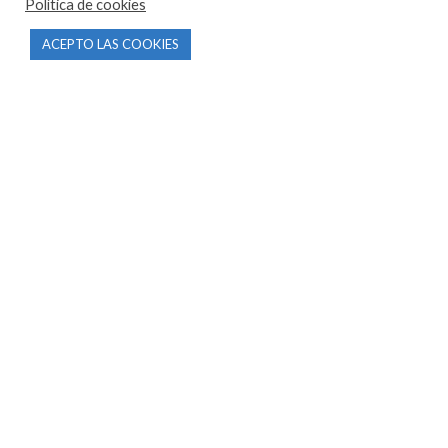
Política de cookies
CONTACTO
ACEPTO LAS COOKIES
Parque Empresarial Las Condas , Nave 1
05440 Piedralaves-Ávila
603 57 44 50
info@motorecambiosfldelhierro.com
Síguenos en Facebook
Síguenos en Instagram
NAVEGACIÓN
Inicio
Tienda
Tasamos tu moto