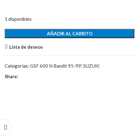
1 disponibles
Cierre
AÑADIR AL CARRITO
Asiento
Lista de deseos
cantidad
Categorías:
GSF 600 N Bandit 95-99'
,
SUZUKI
Share: