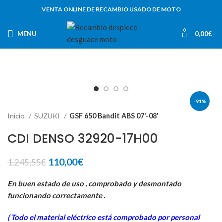
VENTA ONLINE DE RECAMBIO USADO DE MOTO
0
MENU
0,00
€
-91%
Inicio
SUZUKI
GSF 650 Bandit ABS 07'-08'
CDI DENSO 32920-17H00
El
El
110,00
€
1.245,55
€
precio
precio
original
actual
En buen estado de uso , comprobado y desmontado
era:
es:
funcionando correctamente .
1.245,55€.
110,00€.
( Todo el material eléctrico está comprobado por personal