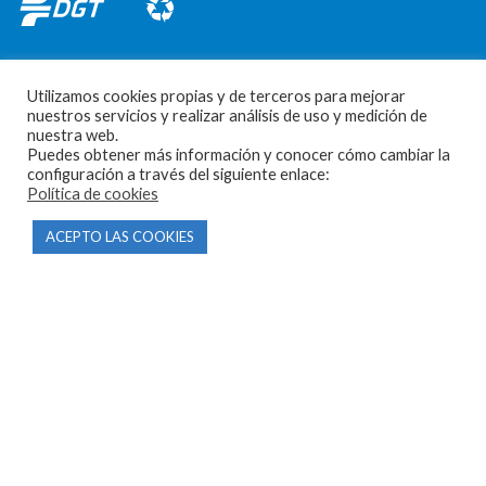
Utilizamos cookies propias y de terceros para mejorar
nuestros servicios y realizar análisis de uso y medición de
nuestra web.
CONTACTO
Puedes obtener más información y conocer cómo cambiar la
configuración a través del siguiente enlace:
Política de cookies
Parque Empresarial Las Condas , Nave 1
05440 Piedralaves-Ávila
ACEPTO LAS COOKIES
603 57 44 50
info@motorecambiosfldelhierro.com
Síguenos en Facebook
Síguenos en Instagram
NAVEGACIÓN