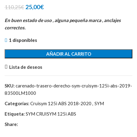
El
El
25,00
€
110,25
€
precio
precio
original
actual
En buen estado de uso , alguna pequeña marca , anclajes
era:
es:
correctos.
110,25€.
25,00€.
1 disponibles
AÑADIR AL CARRITO
Lista de deseos
SKU:
carenado-trasero-derecho-sym-cruisym-125i-abs-2019-
83500LM1000
Categorías:
Cruisym 125i ABS 2018-2020
,
SYM
Etiqueta:
SYM CRUISYM 125i ABS
Share: