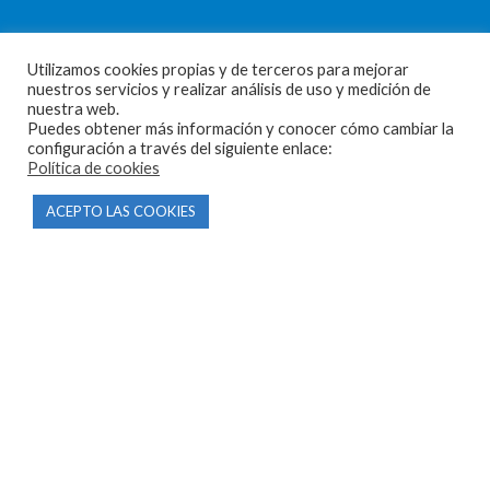
CONTACTO
Utilizamos cookies propias y de terceros para mejorar
nuestros servicios y realizar análisis de uso y medición de
Parque Empresarial Las Condas , Nave 1
nuestra web.
Puedes obtener más información y conocer cómo cambiar la
05440 Piedralaves-Ávila
configuración a través del siguiente enlace:
Política de cookies
603 57 44 50
info@motorecambiosfldelhierro.com
ACEPTO LAS COOKIES
Síguenos en Facebook
Síguenos en Instagram
NAVEGACIÓN
Inicio
Tienda