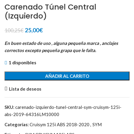
Carenado Túnel Central
(Izquierdo)
El
El
25,00
€
100,25
€
precio
precio
original
actual
En buen estado de uso , alguna pequeña marca , anclajes
era:
es:
correctos excepto pequeña grapa que le falta.
100,25€.
25,00€.
1 disponibles
AÑADIR AL CARRITO
Lista de deseos
SKU:
carenado-izquierdo-tunel-central-sym-cruisym-125i-
abs-2019-64316LM10000
Categorías:
Cruisym 125i ABS 2018-2020
,
SYM