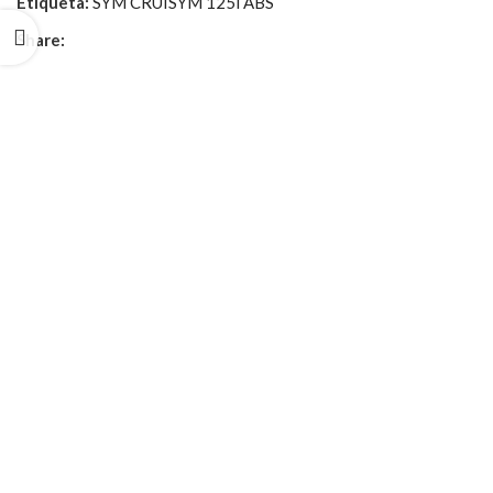
Etiqueta:
SYM CRUISYM 125i ABS
Share: