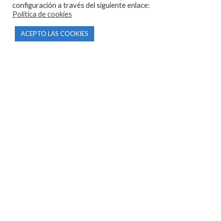
configuración a través del siguiente enlace:
Tienda
Política de cookies
Tasamos tu moto
ACEPTO LAS COOKIES
Contacto
CONDICIONES Y AVISOS LEGALES
Condiciones de compra
Aviso legal
Política de privacidad
Política de cookies
MOTORECAMBIOS FL DEL HIERRO
| DISEÑO WEB
HARRY SOUL