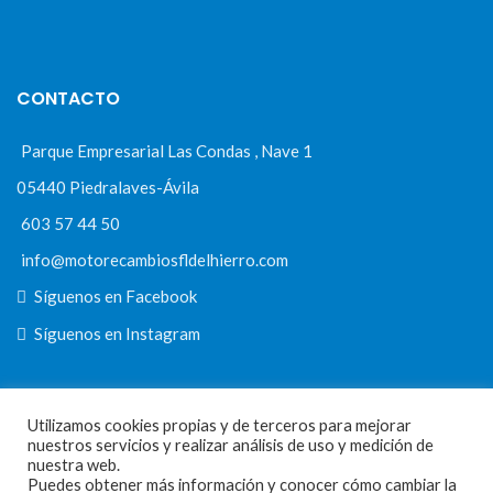
CONTACTO
Parque Empresarial Las Condas , Nave 1
05440 Piedralaves-Ávila
603 57 44 50
info@motorecambiosfldelhierro.com
Síguenos en Facebook
Síguenos en Instagram
Utilizamos cookies propias y de terceros para mejorar
NAVEGACIÓN
nuestros servicios y realizar análisis de uso y medición de
nuestra web.
Inicio
Puedes obtener más información y conocer cómo cambiar la