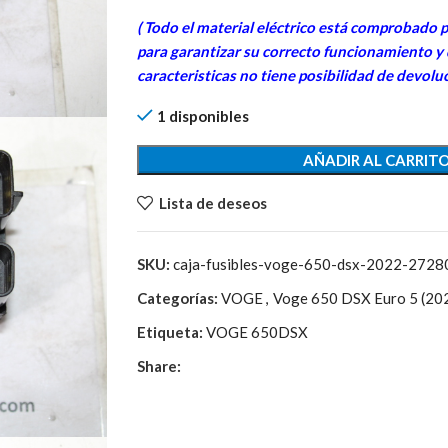
63,50€.
15,90€.
( Todo el material eléctrico está comprobado p
para garantizar su correcto funcionamiento y
caracteristicas no tiene posibilidad de devolu
1 disponibles
AÑADIR AL CARRIT
Lista de deseos
SKU:
caja-fusibles-voge-650-dsx-2022-272
Categorías:
VOGE
,
Voge 650 DSX Euro 5 (20
Etiqueta:
VOGE 650DSX
Share: