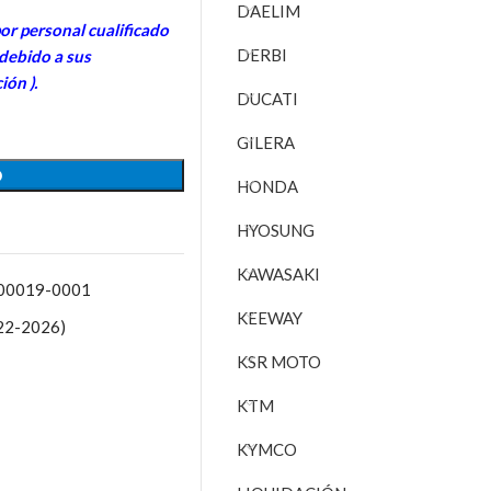
DAELIM
or personal cualificado
DERBI
 debido a sus
ción ).
DUCATI
GILERA
O
HONDA
HYOSUNG
KAWASAKI
800019-0001
KEEWAY
22-2026)
KSR MOTO
KTM
KYMCO