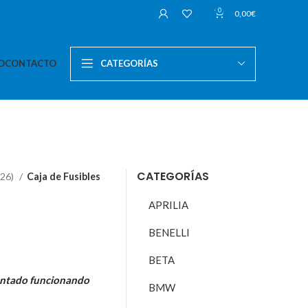
0
0,00
€
O
CONTACTO
CATEGORÍAS
CATEGORÍAS
026)
Caja de Fusibles
APRILIA
BENELLI
BETA
ontado funcionando
BMW