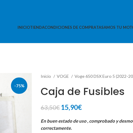
INICIO
TIENDA
CONDICIONES DE COMPRA
TASAMOS TU MOT
Inicio
VOGE
Voge 650 DSX Euro 5 (2022-2
-75%
Caja de Fusibles
El
El
15,90
€
63,50
€
precio
precio
En buen estado de uso , comprobado y desm
original
actual
correctamente.
era:
es: