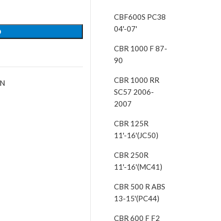
CBF600S PC38
04'-07'
O
CBR 1000 F 87-
90
CBR 1000 RR
AN
SC57 2006-
2007
CBR 125R
11'-16'(JC50)
CBR 250R
11'-16'(MC41)
CBR 500 R ABS
13-15'(PC44)
CBR 600 F F2