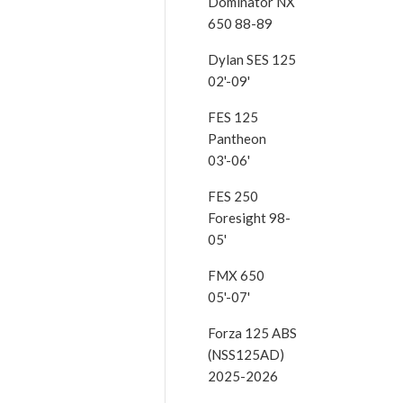
Dominator NX
650 88-89
Dylan SES 125
02'-09'
FES 125
Pantheon
03'-06'
FES 250
Foresight 98-
05'
FMX 650
05'-07'
Forza 125 ABS
(NSS125AD)
2025-2026