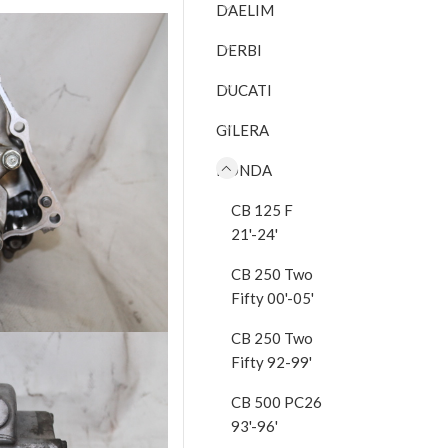
DAELIM
DERBI
DUCATI
GILERA
HONDA
CB 125 F
21'-24'
CB 250 Two
Fifty 00'-05'
CB 250 Two
Fifty 92-99'
CB 500 PC26
93'-96'