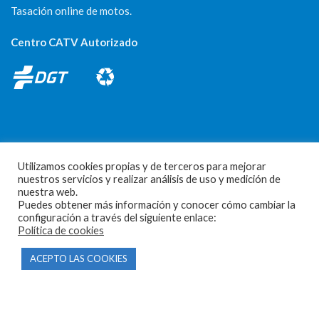
Tasación online de motos.
Centro CATV Autorizado
Utilizamos cookies propias y de terceros para mejorar
CONTACTO
nuestros servicios y realizar análisis de uso y medición de
nuestra web.
Parque Empresarial Las Condas , Nave 1
Puedes obtener más información y conocer cómo cambiar la
configuración a través del siguiente enlace:
05440 Piedralaves-Ávila
Política de cookies
603 57 44 50
ACEPTO LAS COOKIES
info@motorecambiosfldelhierro.com
Síguenos en Facebook