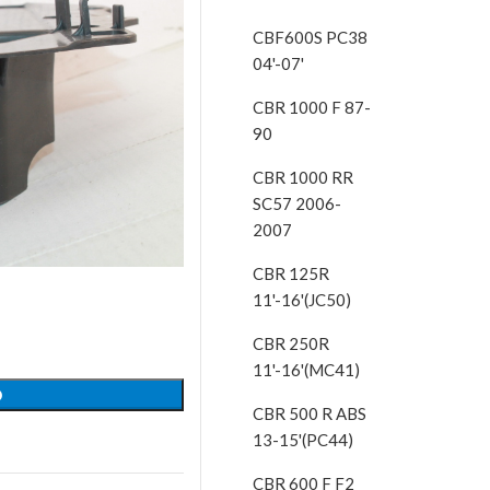
CBF600S PC38
04'-07'
CBR 1000 F 87-
90
CBR 1000 RR
SC57 2006-
2007
CBR 125R
11'-16'(JC50)
CBR 250R
11'-16'(MC41)
O
CBR 500 R ABS
13-15'(PC44)
CBR 600 F F2