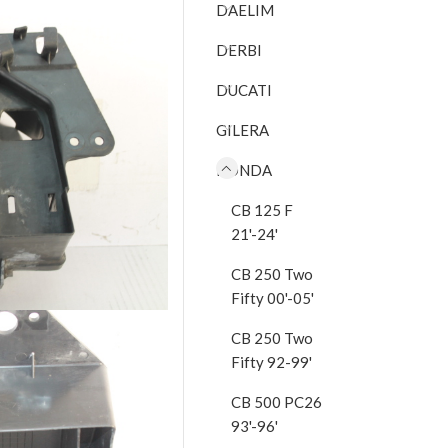
DAELIM
DERBI
DUCATI
GILERA
HONDA
CB 125 F
21'-24'
CB 250 Two
Fifty 00'-05'
CB 250 Two
Fifty 92-99'
CB 500 PC26
93'-96'