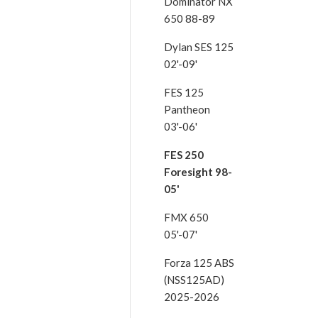
Dominator NX
650 88-89
Dylan SES 125
02'-09'
FES 125
Pantheon
03'-06'
FES 250
Foresight 98-
05'
FMX 650
05'-07'
Forza 125 ABS
(NSS125AD)
2025-2026