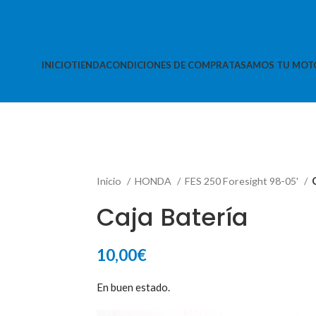
INICIO
TIENDA
CONDICIONES DE COMPRA
TASAMOS TU MOT
Inicio
HONDA
FES 250 Foresight 98-05'
Caja Batería
10,00
€
En buen estado.