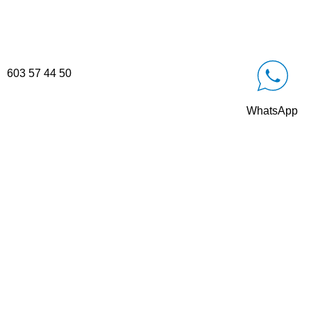
603 57 44 50
WhatsApp
CONTACTO
Parque Empresarial Las Condas , Nave 1
05440 Piedralaves-Ávila
603 57 44 50