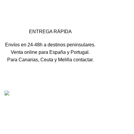
ENTREGA RÁPIDA
Envíos en 24-48h a destinos peninsulares.
Venta online para España y Portugal.
Para Canarias, Ceuta y Melilla contactar.
Tienda online de recambios usados de moto.
Compra de motos para despiece.
Tramitación de bajas.
Tasación online de motos.