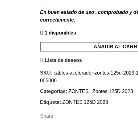
precio
precio
En buen estado de uso , comprobado y 
original
actual
correctamente.
era:
es:
37,50€.
12,50€.
1 disponibles
AÑADIR AL CARR
Lista de deseos
SKU:
cables-acelerador-zontes-125d-2023
005000
Categorías:
ZONTES
,
Zontes 125D 2023
Etiqueta:
ZONTES 125D 2023
Share: