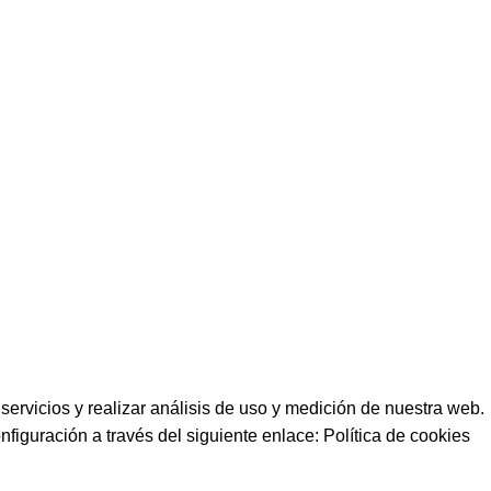
info@motorecambiosfldelhierro.com
Síguenos en Facebook
Síguenos en Instagram
servicios y realizar análisis de uso y medición de nuestra web.
figuración a través del siguiente enlace:
Política de cookies