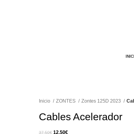
VENTA ONLINE DE RECAMBIO USADO DE MOTO
INIC
Inicio
ZONTES
Zontes 125D 2023
Cab
Cables Acelerador
El
El
12,50
€
37,50
€