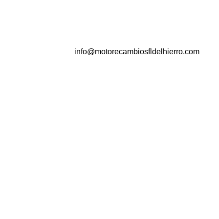
info@motorecambiosfldelhierro.com
NAVEGACIÓN
Inicio
Tienda
Tasamos tu moto