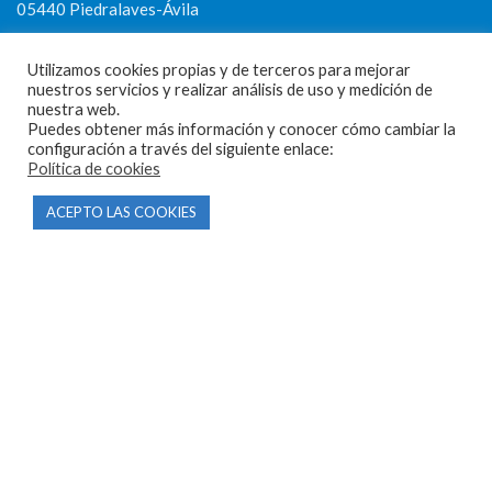
05440 Piedralaves-Ávila
603 57 44 50
Utilizamos cookies propias y de terceros para mejorar
info@motorecambiosfldelhierro.com
nuestros servicios y realizar análisis de uso y medición de
nuestra web.
Síguenos en Facebook
Puedes obtener más información y conocer cómo cambiar la
configuración a través del siguiente enlace:
Síguenos en Instagram
Política de cookies
ACEPTO LAS COOKIES
NAVEGACIÓN
Inicio
Tienda
Tasamos tu moto
Contacto