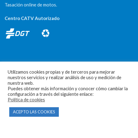
Tasación online de motos.
Centro CATV Autorizado
Utilizamos cookies propias y de terceros para mejorar
CONTACTO
nuestros servicios y realizar análisis de uso y medición de
nuestra web.
Parque Empresarial Las Condas , Nave 1
Puedes obtener más información y conocer cómo cambiar la
configuración a través del siguiente enlace:
05440 Piedralaves-Ávila
Política de cookies
603 57 44 50
ACEPTO LAS COOKIES
info@motorecambiosfldelhierro.com
Síguenos en Facebook