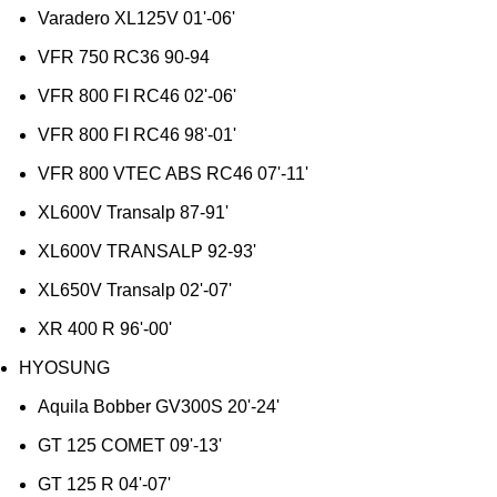
Varadero XL125V 01'-06'
VFR 750 RC36 90-94
VFR 800 FI RC46 02'-06'
VFR 800 FI RC46 98'-01'
VFR 800 VTEC ABS RC46 07'-11'
XL600V Transalp 87-91'
XL600V TRANSALP 92-93'
XL650V Transalp 02'-07'
XR 400 R 96'-00'
HYOSUNG
Aquila Bobber GV300S 20'-24'
GT 125 COMET 09'-13'
GT 125 R 04'-07'