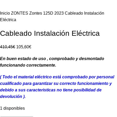
Inicio
ZONTES
Zontes 125D 2023
Cableado Instalación
Eléctrica
Cableado Instalación Eléctrica
El
El
410,45
€
105,60
€
precio
precio
En buen estado de uso , comprobado y desmontado
original
actual
funcionando correctamente.
era:
es:
410,45€.
105,60€.
( Todo el material eléctrico está comprobado por personal
cua
lificado para garantizar su correcto funcionamiento y
debido a sus caracteristicas no tiene posibilidad de
devolución ).
1 disponibles