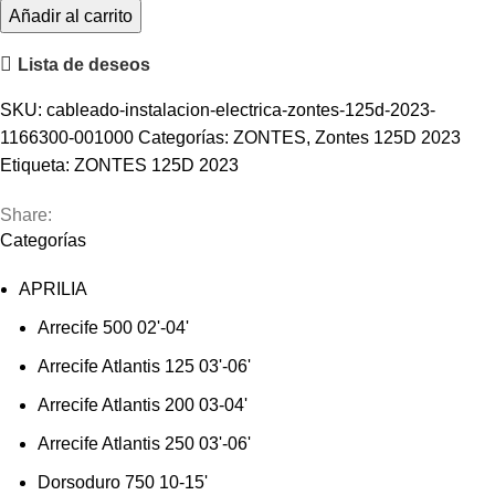
Cableado
Añadir al carrito
Instalación
Lista de deseos
Eléctrica
cantidad
SKU:
cableado-instalacion-electrica-zontes-125d-2023-
1166300-001000
Categorías:
ZONTES
,
Zontes 125D 2023
Etiqueta:
ZONTES 125D 2023
Share:
Categorías
APRILIA
Arrecife 500 02'-04'
Arrecife Atlantis 125 03'-06'
Arrecife Atlantis 200 03-04'
Arrecife Atlantis 250 03'-06'
Dorsoduro 750 10-15'