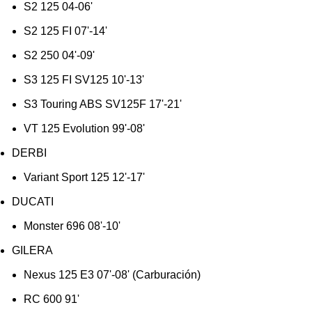
S2 125 04-06'
S2 125 FI 07'-14'
S2 250 04'-09'
S3 125 FI SV125 10'-13'
S3 Touring ABS SV125F 17'-21'
VT 125 Evolution 99'-08'
DERBI
Variant Sport 125 12'-17'
DUCATI
Monster 696 08'-10'
GILERA
Nexus 125 E3 07'-08' (Carburación)
RC 600 91'