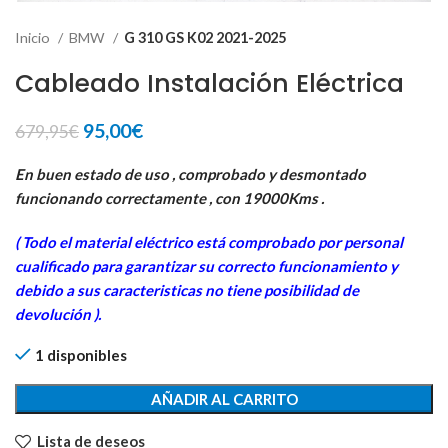
Inicio
BMW
G 310 GS K02 2021-2025
Cableado Instalación Eléctrica
El
El
95,00
€
679,95
€
precio
precio
original
actual
En buen estado de uso , comprobado y desmontado
era:
es:
funcionando correctamente , con 19000Kms .
679,95€.
95,00€.
( Todo el material eléctrico está comprobado por personal
cua
lificado para garantizar su correcto funcionamiento y
debido a sus caracteristicas no tiene posibilidad de
devolución ).
1 disponibles
AÑADIR AL CARRITO
Lista de deseos