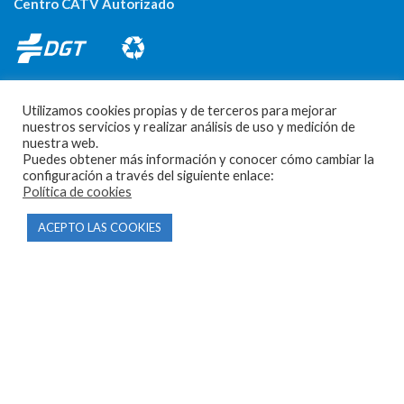
Centro CATV Autorizado
Utilizamos cookies propias y de terceros para mejorar
nuestros servicios y realizar análisis de uso y medición de
nuestra web.
Puedes obtener más información y conocer cómo cambiar la
CONTACTO
configuración a través del siguiente enlace:
Política de cookies
Parque Empresarial Las Condas , Nave 1
ACEPTO LAS COOKIES
05440 Piedralaves-Ávila
603 57 44 50
info@motorecambiosfldelhierro.com
Síguenos en Facebook
Síguenos en Instagram