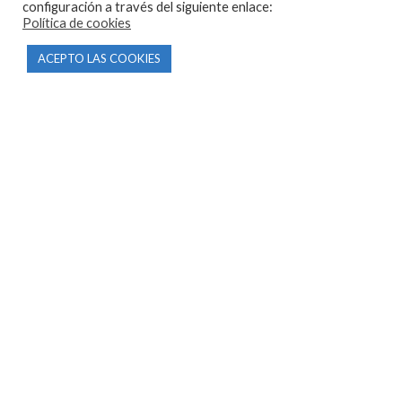
configuración a través del siguiente enlace:
Política de cookies
ACEPTO LAS COOKIES
CONTACTO
Parque Empresarial Las Condas , Nave 1
05440 Piedralaves-Ávila
603 57 44 50
info@motorecambiosfldelhierro.com
Síguenos en Facebook
Síguenos en Instagram
NAVEGACIÓN
Inicio