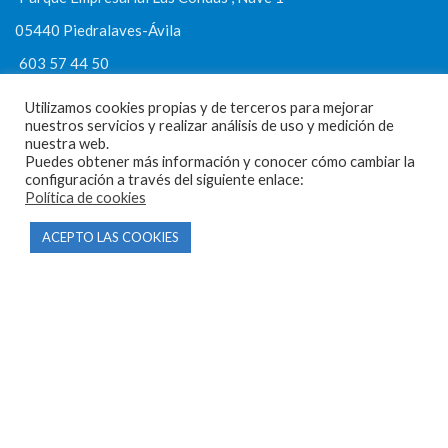
05440 Piedralaves-Ávila
603 57 44 50
info@motorecambiosfldelhierro.com
Utilizamos cookies propias y de terceros para mejorar
nuestros servicios y realizar análisis de uso y medición de
Síguenos en Facebook
nuestra web.
Puedes obtener más información y conocer cómo cambiar la
Síguenos en Instagram
configuración a través del siguiente enlace:
Política de cookies
ACEPTO LAS COOKIES
NAVEGACIÓN
Inicio
Tienda
Tasamos tu moto
Contacto