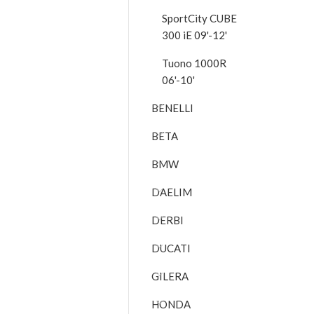
SportCity CUBE
300 iE 09'-12'
Tuono 1000R
06'-10'
BENELLI
BETA
BMW
DAELIM
DERBI
DUCATI
GILERA
HONDA