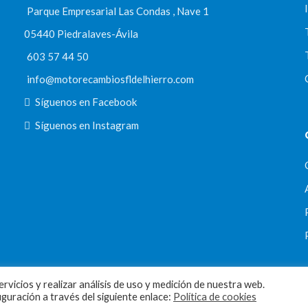
Parque Empresarial Las Condas , Nave 1
05440 Piedralaves-Ávila
603 57 44 50
info@motorecambiosfldelhierro.com
Síguenos en Facebook
Síguenos en Instagram
rvicios y realizar análisis de uso y medición de nuestra web.
uración a través del siguiente enlace:
Política de cookies