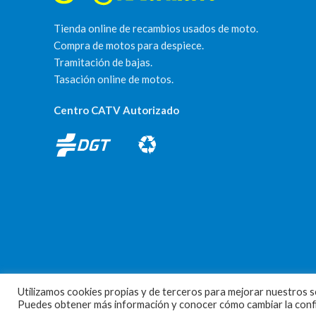
Tienda online de recambios usados de moto.
Compra de motos para despiece.
Tramitación de bajas.
Tasación online de motos.
Centro CATV Autorizado
Utilizamos cookies propias y de terceros para mejorar nuestros se
MOTORECAMBIOS FL DEL HIERRO
| DISEÑO WEB
HARRY SOUL
Puedes obtener más información y conocer cómo cambiar la config