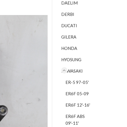
DAELIM
DERBI
DUCATI
GILERA
HONDA
HYOSUNG
KAWASAKI
ER-5 97-05'
ER6F 05-09
ER6F 12'-16'
ER6F ABS
09'-11'