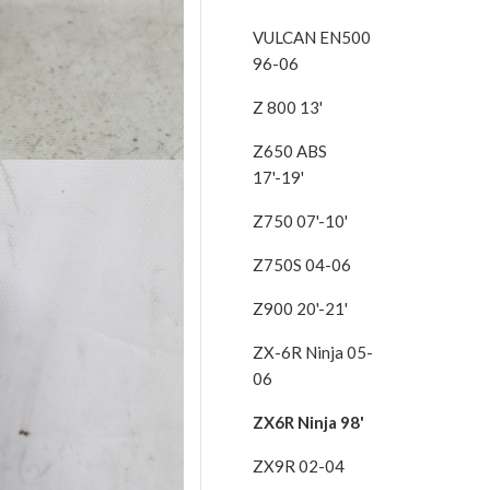
VULCAN EN500
96-06
Z 800 13'
Z650 ABS
17'-19'
Z750 07'-10'
Z750S 04-06
Z900 20'-21'
ZX-6R Ninja 05-
06
ZX6R Ninja 98'
ZX9R 02-04