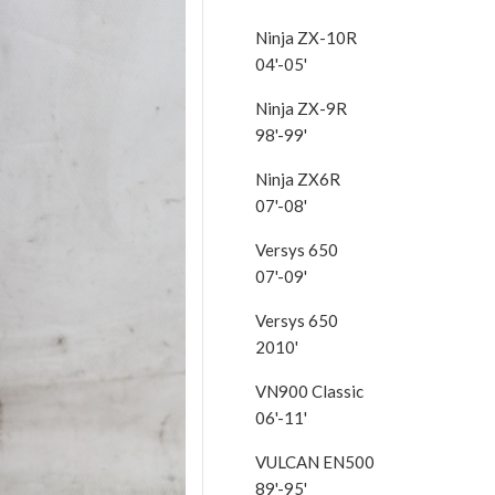
Ninja ZX-10R
04'-05'
Ninja ZX-9R
98'-99'
Ninja ZX6R
07'-08'
Versys 650
07'-09'
Versys 650
2010'
VN900 Classic
06'-11'
VULCAN EN500
89'-95'