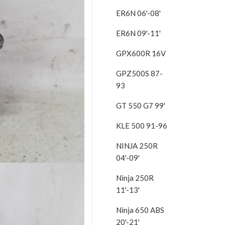
ER6N 06'-08'
ER6N 09'-11'
GPX600R 16V
GPZ500S 87-
93
GT 550 G7 99'
KLE 500 91-96
NINJA 250R
04'-09'
Ninja 250R
11'-13'
Ninja 650 ABS
20'-21'