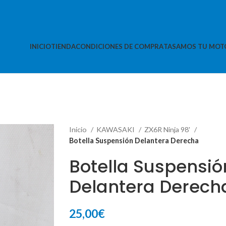
INICIO
TIENDA
CONDICIONES DE COMPRA
TASAMOS TU MOT
Inicio
KAWASAKI
ZX6R Ninja 98'
Botella Suspensión Delantera Derecha
Botella Suspensió
Delantera Derech
25,00
€