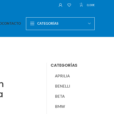
0
0,00
€
O
CONTACTO
CATEGORÍAS
CATEGORÍAS
APRILIA
n
BENELLI
a
BETA
BMW