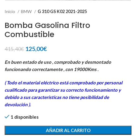
Inicio
BMW
G 310 GS K02 2021-2025
Bomba Gasolina Filtro
Combustible
El
El
125,00
€
415,40
€
precio
precio
original
actual
En buen estado de uso , comprobado y desmontado
era:
es:
funcionando correctamente , con 19000Kms .
415,40€.
125,00€.
( Todo el material eléctrico está comprobado por personal
cua
lificado para garantizar su correcto funcionamiento y
debido a sus caracteristicas no tiene posibilidad de
devolución ).
1 disponibles
AÑADIR AL CARRITO