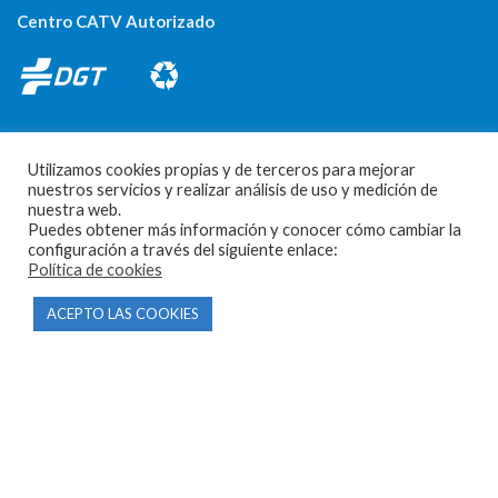
Centro CATV Autorizado
Utilizamos cookies propias y de terceros para mejorar
nuestros servicios y realizar análisis de uso y medición de
nuestra web.
CONTACTO
Puedes obtener más información y conocer cómo cambiar la
configuración a través del siguiente enlace:
Política de cookies
Parque Empresarial Las Condas , Nave 1
05440 Piedralaves-Ávila
ACEPTO LAS COOKIES
603 57 44 50
info@motorecambiosfldelhierro.com
Síguenos en Facebook
Síguenos en Instagram