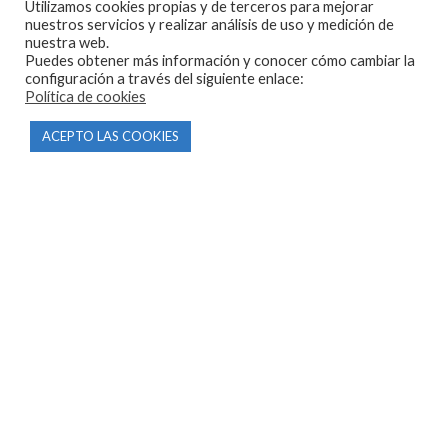
Utilizamos cookies propias y de terceros para mejorar
nuestros servicios y realizar análisis de uso y medición de
nuestra web.
Puedes obtener más información y conocer cómo cambiar la
configuración a través del siguiente enlace:
Política de cookies
CONTACTO
ACEPTO LAS COOKIES
Parque Empresarial Las Condas , Nave 1
05440 Piedralaves-Ávila
603 57 44 50
info@motorecambiosfldelhierro.com
Síguenos en Facebook
Síguenos en Instagram
NAVEGACIÓN