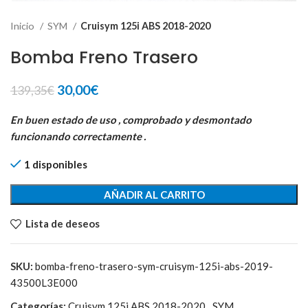
Inicio
SYM
Cruisym 125i ABS 2018-2020
Bomba Freno Trasero
El
El
30,00
€
139,35
€
precio
precio
original
actual
En buen estado de uso , comprobado y desmontado
era:
es:
funcionando correctamente .
139,35€.
30,00€.
1 disponibles
AÑADIR AL CARRITO
Lista de deseos
SKU:
bomba-freno-trasero-sym-cruisym-125i-abs-2019-
43500L3E000
Categorías:
Cruisym 125i ABS 2018-2020
,
SYM