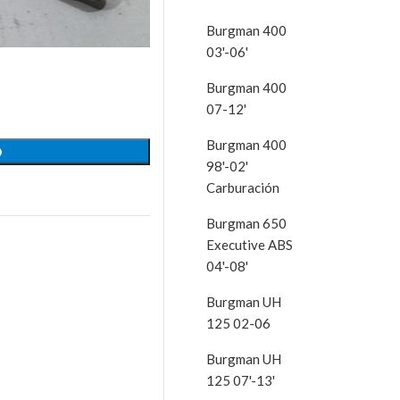
Burgman 400
03'-06'
Burgman 400
07-12'
Burgman 400
O
98'-02'
Carburación
Burgman 650
Executive ABS
04'-08'
Burgman UH
125 02-06
Burgman UH
125 07'-13'