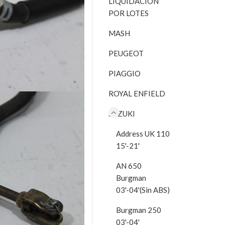
LIQUIDACIÓN
POR LOTES
MASH
PEUGEOT
PIAGGIO
ROYAL ENFIELD
SUZUKI
Address UK 110
15'-21'
AN 650
Burgman
03'-04'(Sin ABS)
Burgman 250
03'-04'