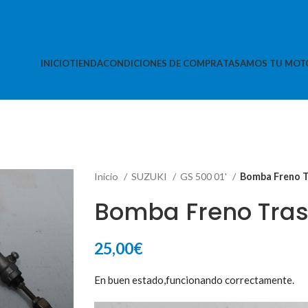
INICIO
TIENDA
CONDICIONES DE COMPRA
TASAMOS TU MOT
Inicio
SUZUKI
GS 500 01'
Bomba Freno T
Bomba Freno Tra
25,00
€
En buen estado,funcionando correctamente.