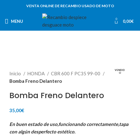
VENTA ONLINE DE RECAMBIO USADO DE MOTO
0
MENU
0,00
€
VENDID
Inicio
HONDA
CBR 600 F PC35 99-00
O
Bomba Freno Delantero
Bomba Freno Delantero
35,00
€
En buen estado de uso,funcionando correctamente,tapa
con algún desperfecto estético.