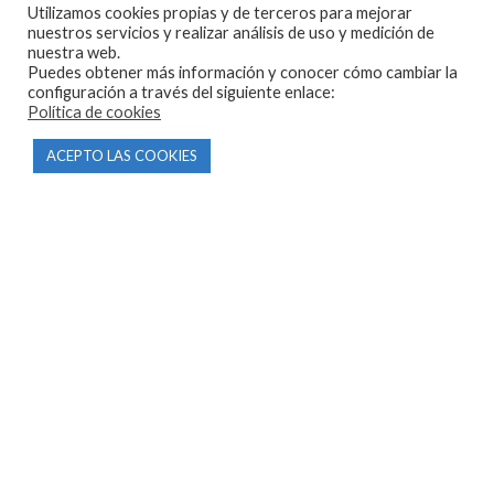
Utilizamos cookies propias y de terceros para mejorar
nuestros servicios y realizar análisis de uso y medición de
nuestra web.
Puedes obtener más información y conocer cómo cambiar la
configuración a través del siguiente enlace:
Política de cookies
CONTACTO
ACEPTO LAS COOKIES
Parque Empresarial Las Condas , Nave 1
05440 Piedralaves-Ávila
603 57 44 50
info@motorecambiosfldelhierro.com
Síguenos en Facebook
Síguenos en Instagram
NAVEGACIÓN