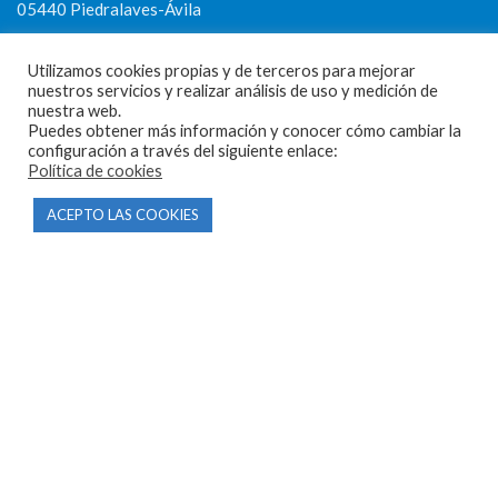
05440 Piedralaves-Ávila
603 57 44 50
Utilizamos cookies propias y de terceros para mejorar
info@motorecambiosfldelhierro.com
nuestros servicios y realizar análisis de uso y medición de
nuestra web.
Síguenos en Facebook
Puedes obtener más información y conocer cómo cambiar la
configuración a través del siguiente enlace:
Síguenos en Instagram
Política de cookies
ACEPTO LAS COOKIES
NAVEGACIÓN
Inicio
Tienda
Tasamos tu moto
Contacto