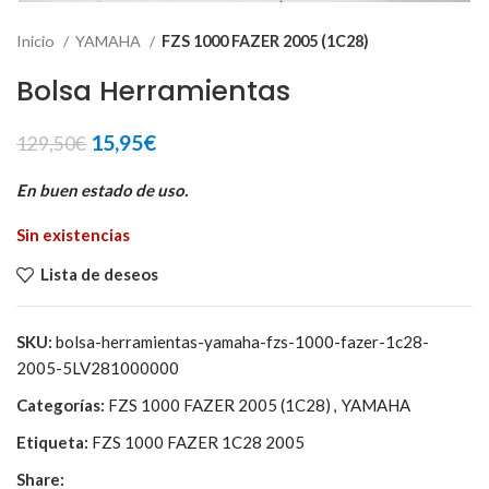
Inicio
YAMAHA
FZS 1000 FAZER 2005 (1C28)
Bolsa Herramientas
El
El
15,95
€
129,50
€
precio
precio
original
actual
En buen estado de uso.
era:
es:
Sin existencias
129,50€.
15,95€.
Lista de deseos
SKU:
bolsa-herramientas-yamaha-fzs-1000-fazer-1c28-
2005-5LV281000000
Categorías:
FZS 1000 FAZER 2005 (1C28)
,
YAMAHA
Etiqueta:
FZS 1000 FAZER 1C28 2005
Share: