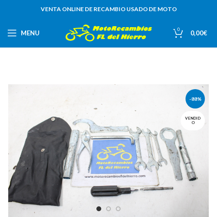
VENTA ONLINE DE RECAMBIO USADO DE MOTO
0
MENU
0,00
€
-88%
VENDID
O