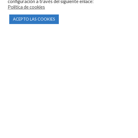
configuración a través del siguiente enlace:
Política de cookies
ACEPTO LAS COOKIES
CONTACTO
Parque Empresarial Las Condas , Nave 1
05440 Piedralaves-Ávila
603 57 44 50
info@motorecambiosfldelhierro.com
Síguenos en Facebook
Síguenos en Instagram
NAVEGACIÓN
Inicio