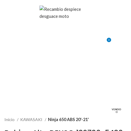
VENTA ONLINE DE RECAMBIO USADO DE MOTO
0
MENU
0,00
€
VENDID
O
Inicio
KAWASAKI
Ninja 650 ABS 20'-21'