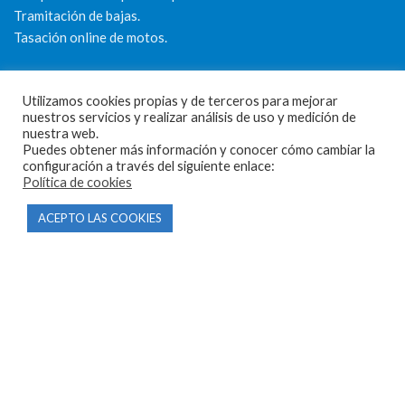
Tramitación de bajas.
Tasación online de motos.
Centro CATV Autorizado
Utilizamos cookies propias y de terceros para mejorar
nuestros servicios y realizar análisis de uso y medición de
nuestra web.
Puedes obtener más información y conocer cómo cambiar la
configuración a través del siguiente enlace:
Política de cookies
CONTACTO
ACEPTO LAS COOKIES
Parque Empresarial Las Condas , Nave 1
05440 Piedralaves-Ávila
603 57 44 50
info@motorecambiosfldelhierro.com
Síguenos en Facebook