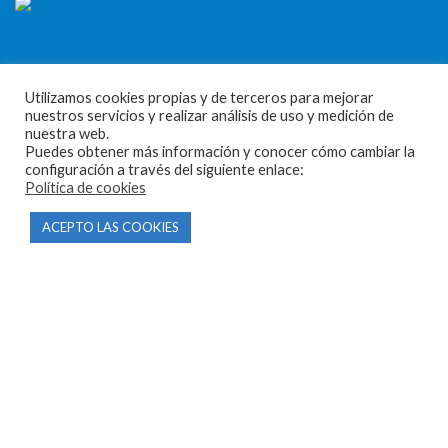
Utilizamos cookies propias y de terceros para mejorar
nuestros servicios y realizar análisis de uso y medición de
CONTACTO
nuestra web.
Puedes obtener más información y conocer cómo cambiar la
Parque Empresarial Las Condas , Nave 1
configuración a través del siguiente enlace:
Política de cookies
05440 Piedralaves-Ávila
ACEPTO LAS COOKIES
603 57 44 50
info@motorecambiosfldelhierro.com
Síguenos en Facebook
Síguenos en Instagram
NAVEGACIÓN