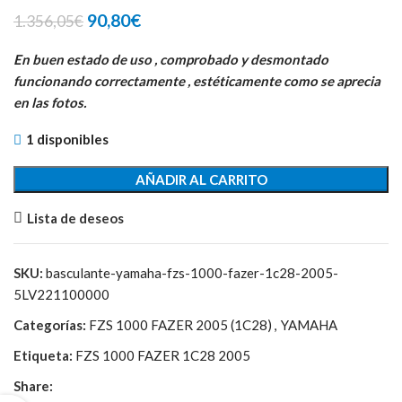
El
El
90,80
€
1.356,05
€
precio
precio
original
actual
En buen estado de uso , comprobado y desmontado
era:
es:
funcionando correctamente , estéticamente como se aprecia
1.356,05€.
90,80€.
en las fotos.
1 disponibles
AÑADIR AL CARRITO
Lista de deseos
SKU:
basculante-yamaha-fzs-1000-fazer-1c28-2005-
5LV221100000
Categorías:
FZS 1000 FAZER 2005 (1C28)
,
YAMAHA
Etiqueta:
FZS 1000 FAZER 1C28 2005
Share: