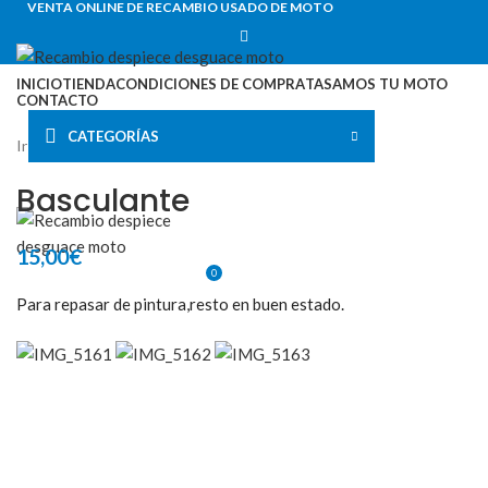
VENTA ONLINE DE RECAMBIO USADO DE MOTO
INICIO
TIENDA
CONDICIONES DE COMPRA
TASAMOS TU MOTO
CONTACTO
0
0,00
€
CATEGORÍAS
Inicio
SUZUKI
GSXF600 88-95
VENTA ONLINE DE RECAMBIO USADO DE MOTO
MENU
Basculante
15,00
€
0
0,00
€
Para repasar de pintura,resto en buen estado.