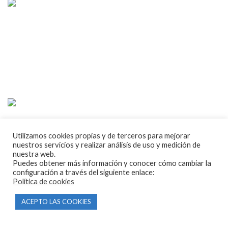
Tienda online de recambios usados de moto.
Compra de motos para despiece.
Tramitación de bajas.
Tasación online de motos.
Centro CATV Autorizado
Utilizamos cookies propias y de terceros para mejorar
nuestros servicios y realizar análisis de uso y medición de
CONTACTO
nuestra web.
Puedes obtener más información y conocer cómo cambiar la
Parque Empresarial Las Condas , Nave 1
configuración a través del siguiente enlace:
Política de cookies
05440 Piedralaves-Ávila
ACEPTO LAS COOKIES
603 57 44 50
info@motorecambiosfldelhierro.com