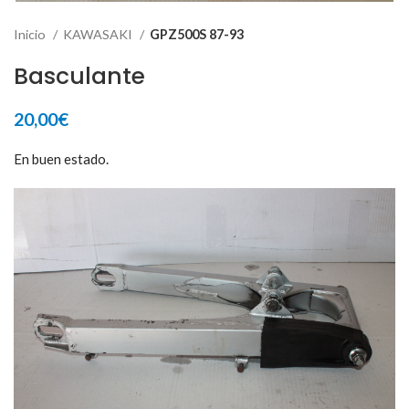
Inicio
KAWASAKI
GPZ500S 87-93
Basculante
20,00
€
En buen estado.