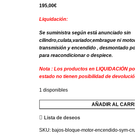
195,00
€
Liquidación:
Se suministra según está anunciado sin
cilindro,culata,variador,embrague ni motor
transmisión y encendido , desmontado por
para reacondicionar o despiece.
Nota : Los productos en LIQUIDACIÓN por 
estado no tienen posibilidad de devolució
1 disponibles
Bajos
AÑADIR AL CARR
Bloque
Lista de deseos
Motor
(Liquidación)
SKU:
bajos-bloque-motor-encendido-sym-cr
cantidad