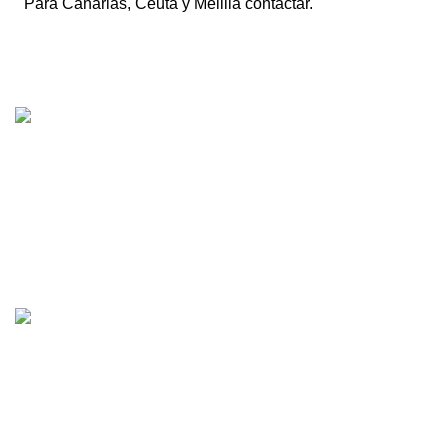
Para Canarias, Ceuta y Melilla contactar.
Tienda online de recambios usados de moto.
Compra de motos para despiece.
Tramitación de bajas.
Tasación online de motos.
Centro CATV Autorizado