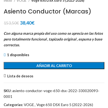
Inicio
VOGE
Voge 650 DSX Euro 5 (2022-2026)
Asiento Conductor (Marcas)
El
El
38,40
€
153,50
€
precio
precio
original
actual
Con alguna marca propia del uso como se aprecia en las fotos
era:
es:
pero totalmente funcional , tapizado original , espuma y base
153,50€.
38,40€.
correctas.
1 disponibles
AÑADIR AL CARRITO
Lista de deseos
SKU:
asiento-conductor-voge-650-dsx-2022-330020093-
0001
Categorías:
VOGE
,
Voge 650 DSX Euro 5 (2022-2026)