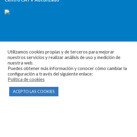
CONTACTO
Utilizamos cookies propias y de terceros para mejorar
nuestros servicios y realizar análisis de uso y medición de
Parque Empresarial Las Condas , Nave 1
nuestra web.
Puedes obtener más información y conocer cómo cambiar la
05440 Piedralaves-Ávila
configuración a través del siguiente enlace:
Política de cookies
603 57 44 50
ACEPTO LAS COOKIES
info@motorecambiosfldelhierro.com
Síguenos en Facebook
Síguenos en Instagram