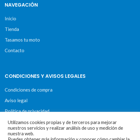
NAVEGACIÓN
Inicio
Tienda
Tasamos tu moto
Contacto
CONDICIONES Y AVISOS LEGALES
Condiciones de compra
Aviso legal
Política de privacidad
Política de cookies
Utilizamos cookies propias y de terceros para mejorar
nuestros servicios y realizar análisis de uso y medición de
nuestra web.
Puedes obtener más información y conocer cómo cambiar la