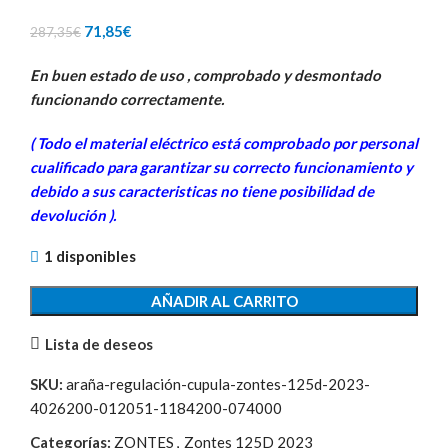
El
El
71,85
€
287,35
€
precio
precio
En buen estado de uso , comprobado y desmontado
original
actual
funcionando correctamente.
era:
es:
287,35€.
71,85€.
( Todo el material eléctrico está comprobado por personal
cualificado para garantizar su correcto funcionamiento y
debido a sus caracteristicas no tiene posibilidad de
devolución ).
1 disponibles
AÑADIR AL CARRITO
Lista de deseos
SKU:
araña-regulación-cupula-zontes-125d-2023-
4026200-012051-1184200-074000
Categorías:
ZONTES
,
Zontes 125D 2023