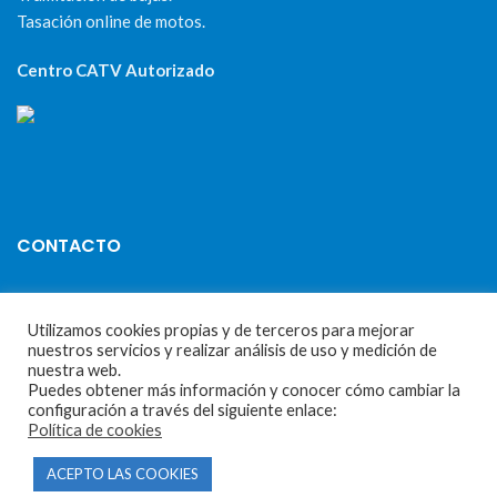
Tasación online de motos.
Centro CATV Autorizado
CONTACTO
Parque Empresarial Las Condas , Nave 1
Utilizamos cookies propias y de terceros para mejorar
05440 Piedralaves-Ávila
nuestros servicios y realizar análisis de uso y medición de
nuestra web.
603 57 44 50
Puedes obtener más información y conocer cómo cambiar la
info@motorecambiosfldelhierro.com
configuración a través del siguiente enlace:
Política de cookies
Síguenos en Facebook
ACEPTO LAS COOKIES
Síguenos en Instagram