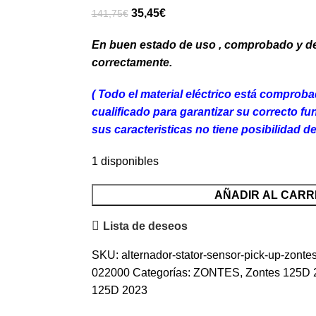
El
El
35,45
€
141,75
€
precio
precio
En buen estado de uso , comprobado y 
original
actual
correctamente.
era:
es:
141,75€.
35,45€.
( Todo el material eléctrico está comprob
cualificado para garantizar su correcto f
sus caracteristicas no tiene posibilidad d
1 disponibles
AÑADIR AL CARR
Lista de deseos
SKU:
alternador-stator-sensor-pick-up-zont
022000
Categorías:
ZONTES
,
Zontes 125D 
125D 2023