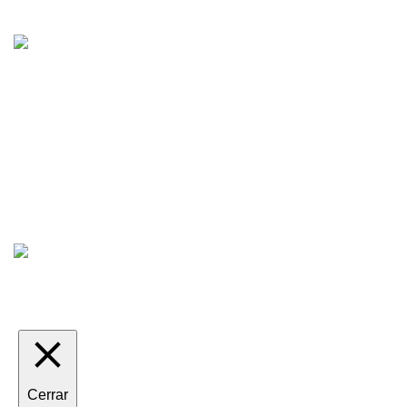
Centro CATV Autorizado
MOTORECAMBIOS FL DEL HIERRO
| DISEÑO WEB
HARRY SOUL
Cerrar