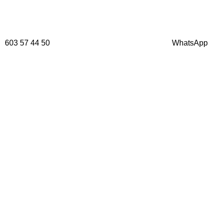
603 57 44 50
WhatsApp
CONTACTO
Parque Empresarial Las Condas , Nave 1
05440 Piedralaves-Ávila
603 57 44 50