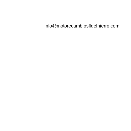
info@motorecambiosfldelhierro.com
NAVEGACIÓN
Inicio
Tienda
Tasamos tu moto
Contacto