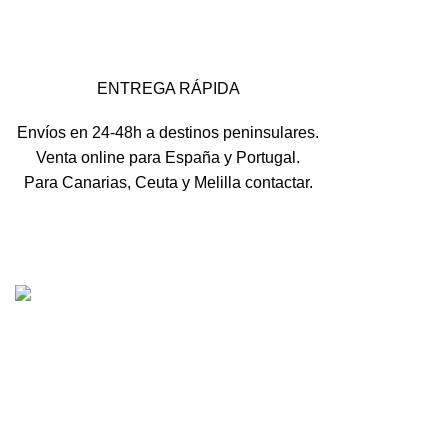
ENTREGA RÁPIDA
Envíos en 24-48h a destinos peninsulares.
Venta online para España y Portugal.
Para Canarias, Ceuta y Melilla contactar.
Tienda online de recambios usados de moto.
Compra de motos para despiece.
Tramitación de bajas.
Tasación online de motos.