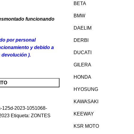
BETA
BMW
desmontado funcionando
DAELIM
ado por personal
DERBI
uncionamiento y debido a
DUCATI
e devolución ).
GILERA
HONDA
ITO
HYOSUNG
KAWASAKI
es-125d-2023-1051068-
KEEWAY
2023
Etiqueta:
ZONTES
KSR MOTO