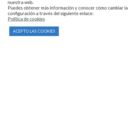
nuestra web.
Puedes obtener más información y conocer cómo cambiar la
configuración a través del siguiente enlace:
Política de cookies
ACEPTO LAS COOKIES
CONTACTO
Parque Empresarial Las Condas , Nave 1
05440 Piedralaves-Ávila
603 57 44 50
info@motorecambiosfldelhierro.com
Síguenos en Facebook
Síguenos en Instagram
NAVEGACIÓN