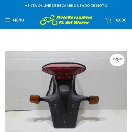
VENTA ONLINE DE RECAMBIO USADO DE MOTO
0
MENU
0,00
€
VENDID
O