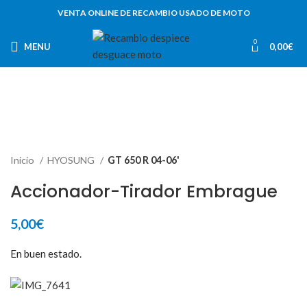
VENTA ONLINE DE RECAMBIO USADO DE MOTO
0
MENU
0,00
€
Inicio
HYOSUNG
GT 650 R 04-06'
Accionador-Tirador Embrague
5,00
€
En buen estado.