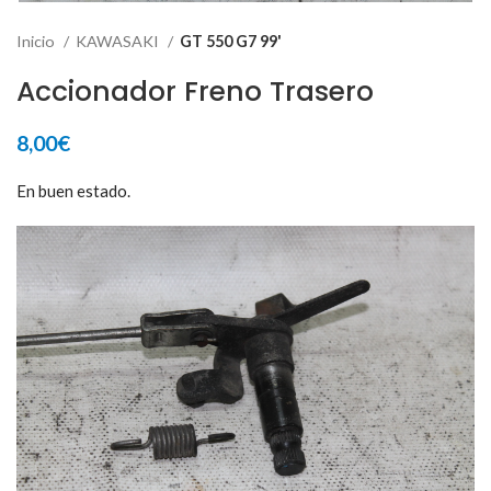
Inicio
KAWASAKI
GT 550 G7 99'
Accionador Freno Trasero
8,00
€
En buen estado.