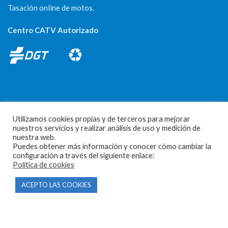
Tasación online de motos.
Centro CATV Autorizado
Utilizamos cookies propias y de terceros para mejorar
CONTACTO
nuestros servicios y realizar análisis de uso y medición de
nuestra web.
Parque Empresarial Las Condas , Nave 1
Puedes obtener más información y conocer cómo cambiar la
configuración a través del siguiente enlace:
05440 Piedralaves-Ávila
Política de cookies
603 57 44 50
ACEPTO LAS COOKIES
info@motorecambiosfldelhierro.com
Síguenos en Facebook