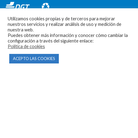
Utilizamos cookies propias y de terceros para mejorar
nuestros servicios y realizar análisis de uso y medición de
nuestra web.
Puedes obtener más información y conocer cómo cambiar la
configuración a través del siguiente enlace:
CONTACTO
Política de cookies
ACEPTO LAS COOKIES
Parque Empresarial Las Condas , Nave 1
05440 Piedralaves-Ávila
603 57 44 50
info@motorecambiosfldelhierro.com
Síguenos en Facebook
Síguenos en Instagram