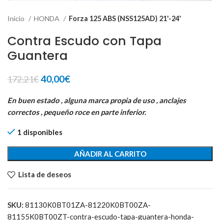
Inicio
HONDA
Forza 125 ABS (NSS125AD) 21'-24'
Contra Escudo con Tapa
Guantera
El
El
40,00
€
172,21
€
precio
precio
original
actual
En buen estado , alguna marca propia de uso , anclajes
era:
es:
correctos , pequeño roce en parte inferior.
172,21€.
40,00€.
1 disponibles
AÑADIR AL CARRITO
Lista de deseos
SKU:
81130K0BT01ZA-81220K0BT00ZA-
81155K0BT00ZT-contra-escudo-tapa-guantera-honda-