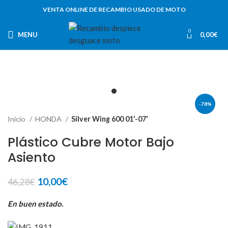
VENTA ONLINE DE RECAMBIO USADO DE MOTO
0
MENU
0,00
€
-78%
Inicio
HONDA
Silver Wing 600 01'-07'
Plástico Cubre Motor Bajo
Asiento
El
El
10,00
€
46,28
€
precio
precio
original
actual
En buen estado.
era:
es:
46,28€.
10,00€.