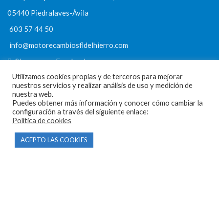
05440 Piedralaves-Ávila
603 57 44 50
info@motorecambiosfldelhierro.com
Síguenos en Facebook
Utilizamos cookies propias y de terceros para mejorar
Síguenos en Instagram
nuestros servicios y realizar análisis de uso y medición de
nuestra web.
Puedes obtener más información y conocer cómo cambiar la
configuración a través del siguiente enlace:
NAVEGACIÓN
Política de cookies
ACEPTO LAS COOKIES
Inicio
Tienda
Tasamos tu moto
Contacto