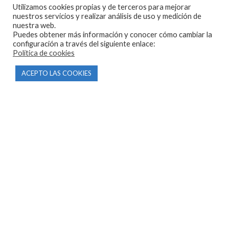
Utilizamos cookies propias y de terceros para mejorar
Parque Empresarial Las Condas , Nave 1
nuestros servicios y realizar análisis de uso y medición de
nuestra web.
05440 Piedralaves-Ávila
Puedes obtener más información y conocer cómo cambiar la
configuración a través del siguiente enlace:
603 57 44 50
Política de cookies
info@motorecambiosfldelhierro.com
ACEPTO LAS COOKIES
Síguenos en Facebook
Síguenos en Instagram
NAVEGACIÓN
Inicio
Tienda
Tasamos tu moto
Contacto