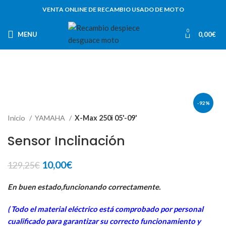
VENTA ONLINE DE RECAMBIO USADO DE MOTO
0
MENU
0,00
€
-92%
Inicio
YAMAHA
X-Max 250i 05'-09'
Sensor Inclinación
El
El
10,00
€
129,25
€
precio
precio
original
actual
En buen estado,funcionando correctamente.
era:
es:
( Todo el material eléctrico está comprobado por personal
129,25€.
10,00€.
cua
lificado para garantizar su correcto funcionamiento y