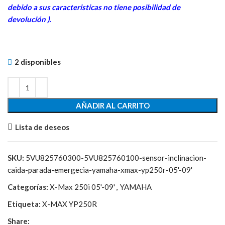
debido a sus caracteristicas no tiene posibilidad de
devolución ).
2 disponibles
AÑADIR AL CARRITO
Lista de deseos
SKU:
5VU825760300-5VU825760100-sensor-inclinacion-
caida-parada-emergecia-yamaha-xmax-yp250r-05'-09'
Categorías:
X-Max 250i 05'-09'
,
YAMAHA
Etiqueta:
X-MAX YP250R
Share: