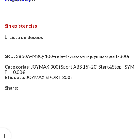
Sin existencias
Lista de deseos
SKU:
3850A-M8Q-100-rele-4-vias-sym-joymax-sport-300i
Categorías:
JOYMAX 300i Sport ABS 15'-20' Start&Stop
,
SYM
0,00
€
Etiqueta:
JOYMAX SPORT 300i
Share: