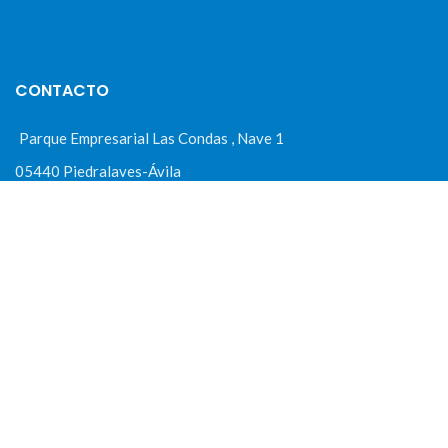
CONTACTO
Parque Empresarial Las Condas , Nave 1
05440 Piedralaves-Ávila
603 57 44 50
info@motorecambiosfldelhierro.com
Síguenos en Facebook
Síguenos en Instagram
NAVEGACIÓN
Inicio