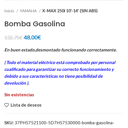
Inicio
YAMAHA
X-MAX 250i 10'-14' (SIN ABS)
Bomba Gasolina
El
El
48,00
€
132,75
€
precio
precio
original
actual
En buen estado,desmontado funcionando correctamente.
era:
es:
( Todo el material eléctrico está comprobado por personal
132,75€.
48,00€.
cua
lificado para garantizar su correcto funcionamiento y
debido a sus caracteristicas no tiene posibilidad de
devolución ).
Sin existencias
Lista de deseos
SKU:
37PH57521100-5D7H57530000-bomba-gasolina-