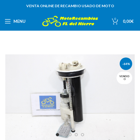
VENTA ONLINE DE RECAMBIO USADO DE MOTO
0
MENU
0,00
€
-64%
VENDID
O