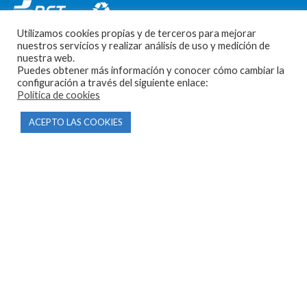
Utilizamos cookies propias y de terceros para mejorar
nuestros servicios y realizar análisis de uso y medición de
nuestra web.
Puedes obtener más información y conocer cómo cambiar la
configuración a través del siguiente enlace:
Política de cookies
CONTACTO
ACEPTO LAS COOKIES
Parque Empresarial Las Condas , Nave 1
05440 Piedralaves-Ávila
603 57 44 50
info@motorecambiosfldelhierro.com
Síguenos en Facebook
Síguenos en Instagram
NAVEGACIÓN