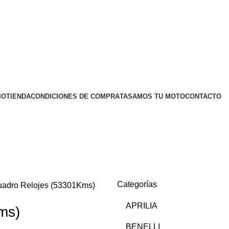
IO
TIENDA
CONDICIONES DE COMPRA
TASAMOS TU MOTO
CONTACTO
Categorías
adro Relojes (53301Kms)
APRILIA
ms)
BENELLI