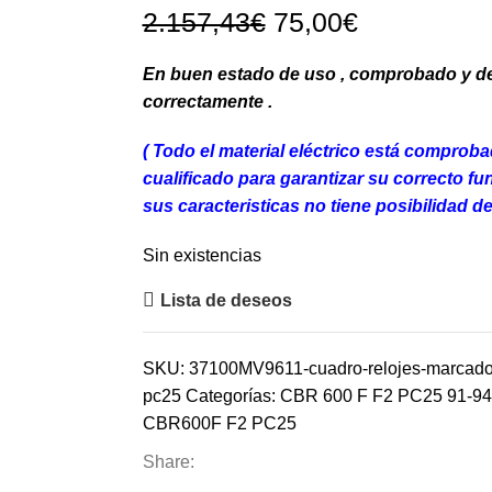
El
El
2.157,43
€
75,00
€
precio
precio
En buen estado de uso , comprobado y 
original
actual
correctamente .
era:
es:
2.157,43€.
75,00€.
( Todo el material eléctrico está comprob
cua
lificado para garantizar su correcto f
sus caracteristicas no tiene posibilidad de
Sin existencias
Lista de deseos
SKU:
37100MV9611-cuadro-relojes-marcador-
pc25
Categorías:
CBR 600 F F2 PC25 91-94
CBR600F F2 PC25
Share: