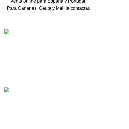
Venta online para España y Portugal.
Para Canarias, Ceuta y Melilla contactar.
Tienda online de recambios usados de moto.
Compra de motos para despiece.
Tramitación de bajas.
Tasación online de motos.
Centro CATV Autorizado