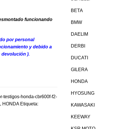
BETA
desmontado funcionando
BMW
DAELIM
ado por personal
DERBI
uncionamiento y debido a
 devolución ).
DUCATI
GILERA
HONDA
HYOSUNG
testigos-honda-cbr600f-f2-
,
HONDA
Etiqueta:
KAWASAKI
KEEWAY
KSR MOTO