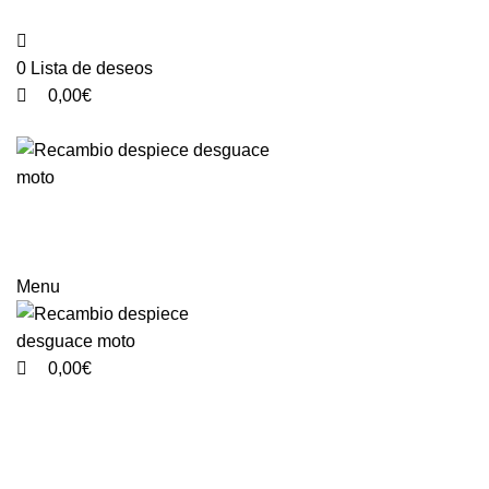
0
0
VENTA ONLINE DE RECAMBIO USADO DE MOTO
0
Lista de deseos
0,00
€
Categorías
Menu
0,00
€
-97%
Vendido