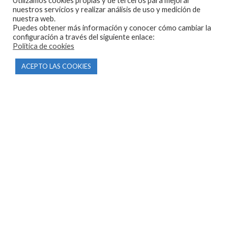
Utilizamos cookies propias y de terceros para mejorar
nuestros servicios y realizar análisis de uso y medición de
nuestra web.
Puedes obtener más información y conocer cómo cambiar la
configuración a través del siguiente enlace:
Política de cookies
CONTACTO
ACEPTO LAS COOKIES
Parque Empresarial Las Condas , Nave 1
05440 Piedralaves-Ávila
603 57 44 50
info@motorecambiosfldelhierro.com
Síguenos en Facebook
Síguenos en Instagram
NAVEGACIÓN