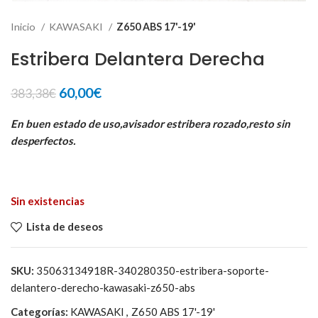
Inicio
KAWASAKI
Z650 ABS 17'-19'
Estribera Delantera Derecha
El
El
60,00
€
383,38
€
precio
precio
original
actual
En buen estado de uso,avisador estribera rozado,resto sin
era:
es:
desperfectos.
383,38€.
60,00€.
Sin existencias
Lista de deseos
SKU:
35063134918R-340280350-estribera-soporte-
delantero-derecho-kawasaki-z650-abs
Categorías:
KAWASAKI
,
Z650 ABS 17'-19'