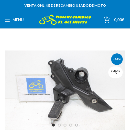
VENTA ONLINE DE RECAMBIO USADO DE MOTO
0
MENU
0,00
€
-84%
VENDID
O