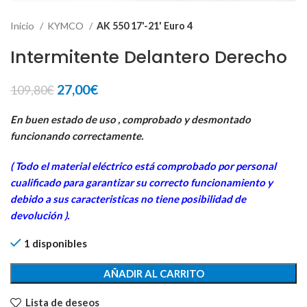
Inicio
KYMCO
AK 550 17'-21' Euro 4
Intermitente Delantero Derecho
El
El
27,00
€
109,80
€
precio
precio
original
actual
En buen estado de uso , comprobado y desmontado
era:
es:
funcionando correctamente.
109,80€.
27,00€.
( Todo el material eléctrico está comprobado por personal
cua
lificado para garantizar su correcto funcionamiento y
debido a sus caracteristicas no tiene posibilidad de
devolución ).
1 disponibles
AÑADIR AL CARRITO
Lista de deseos