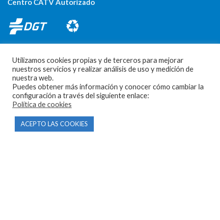
Centro CATV Autorizado
Utilizamos cookies propias y de terceros para mejorar
nuestros servicios y realizar análisis de uso y medición de
nuestra web.
Puedes obtener más información y conocer cómo cambiar la
CONTACTO
configuración a través del siguiente enlace:
Política de cookies
Parque Empresarial Las Condas , Nave 1
ACEPTO LAS COOKIES
05440 Piedralaves-Ávila
603 57 44 50
info@motorecambiosfldelhierro.com
Síguenos en Facebook
Síguenos en Instagram